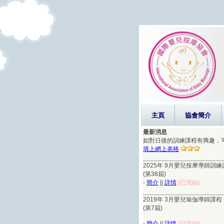
主頁
協會簡介
最新消息
如對日後的訓練課程有興趣，
填上網上表格
2025年 9月嬰兒按摩導師訓練
(第38屆)
-
簡介
||
詳情
(已完結)
2019年 3月嬰兒瑜伽導師課程
(第7屆)
-
簡介
||
詳情
(已完結)