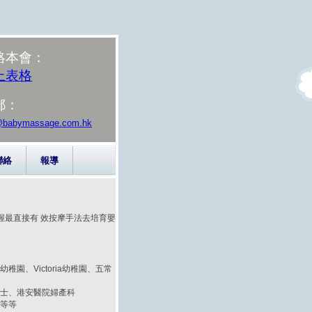
絡本會：
上表格
郵：
@babymassage.com.hk
聯絡
報導
握最直接有 效按摩手法去培育嬰
稚園、Victoria幼稚園、五常
產士、港安醫院婦產科
所等等