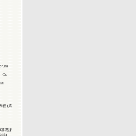
)
Forum
- Co-
ial
課程 (第
師基礎課
合辨)