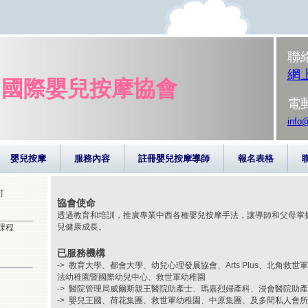
聯
網
國際嬰兒按摩協會
電
info
嬰兒按摩
服務內容
註冊嬰兒按摩導師
報名表格
可
協會使命
透過教育和培訓，推廣專業中西各種嬰兒按摩手法，讓導師和父母掌
兒健康成長。
課程
已服務機構
-> 教育大學、都會大學、幼兒心理發展協會、Arts Plus、北角救世軍幼
法幼稚園暨國際幼兒中心、救世軍幼稚園
-> 醫院管理局威爾斯親王醫院助產士、瑪嘉烈婦產科、浸會醫院助
-> 嬰兒王國、荷花集團、救世軍幼稚園、中原集團、及多間私人會