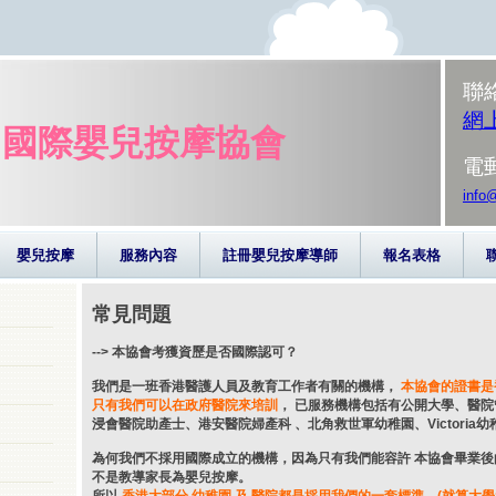
聯
網
國際嬰兒按摩協會
電
info
嬰兒按摩
服務內容
註冊嬰兒按摩導師
報名表格
常見問題
--> 本協會考獲資歷是否國際認可？
我們是一班香港醫護人員及教育工作者有關的機構，
本協會的證書是
只有我們可以在政府醫院來培訓
， 已服務機構包括有公開大學、醫
浸會醫院助產士、港安醫院婦產科 、北角救世軍幼稚園、Victoria幼稚
為何我們不採用國際成立的機構，因為只有我們能容許 本協會畢業後
不是教導家長為嬰兒按摩。