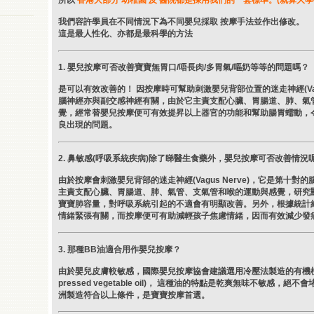
所以
香港大部分 幼稚園 及 醫院都是採用我們的一套標準。(就算大
我們容許學員在不同情況下為不同嬰兒採取 按摩手法並作出修改。
這是最人性化、亦都是最科學的方法
1. 嬰兒按摩可否改善寶寶無胃口/唔長肉/多胃氣/嘔奶等等的問題嗎？
是可以有效改善的！ 因按摩時可幫助刺激嬰兒背部位置的迷走神經(Vagus
腦神經亦與副交感神經有關，由於它主責支配心臟、胃腸道、肺、氣
覺，經常替嬰兒按摩便可有效提昇以上器官的功能和幫助腸胃蠕動，
良出現的問題。
2. 鼻敏感(呼吸系統疾病)除了睇醫生食藥外，嬰兒按摩可否改善情況
由於按摩會刺激嬰兒背部的迷走神經(Vagus Nerve)，它是第十
主責支配心臟、胃腸道、肺、氣管、支氣管和喉的運動與感覺，研究
寶寶肺容量，對呼吸系統引起的不適會有明顯改善。另外，根據統計約有
情緒緊張有關，而按摩便可有助減輕孩子焦慮情緒，因而有效減少發
3. 那種BB油適合用作嬰兒按摩？
由於嬰兒皮膚較敏感，國際嬰兒按摩協會建議選用冷壓法製造的有機植物油(O
pressed vegetable oil)， 這種油的特點是乾爽無味不敏感，
洲製造符合以上條件，是寶寶按摩首選。