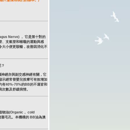
學都只會採用我們的標準。)
 Nerve) ， 它是第十對的
管、支氣管和喉嚨的運動與感
令大小便更順暢，改善因消化不
呢？
對的腦神經亦與副交感神經有關，它
顯示經常替嬰兒按摩可有效增加
40%-70%的BB的不適皆和
病次數及舒緩病情。
rganic， cold
絕不會堵塞毛孔。本機構的 BB油為澳