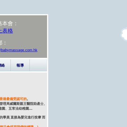
絡本會：
上表格
郵：
@babymassage.com.hk
聯絡
報導
香港最備受認可的
。
院管理局威爾斯親王醫院助產士、
園、五常法幼稚園....
的學員 直接為嬰兒進行按摩 而